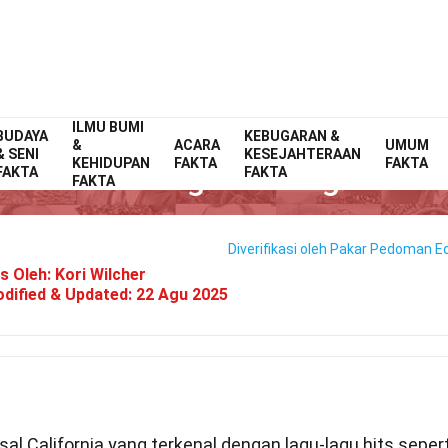
ILMU BUMI
BUDAYA
Home
Selebriti
KEBUGARAN &
Fakta
&
ACARA
UMUM
& SENI
KESEJAHTERAAN
KEHIDUPAN
FAKTA
FAKTA
 Fakta Tentang The Neighbour
FAKTA
FAKTA
FAKTA
Diverifikasi oleh Pakar
Pedoman Edi
is Oleh:
Kori Wilcher
dified & Updated:
22 Agu 2025
al California yang terkenal dengan lagu-lagu hits sepert