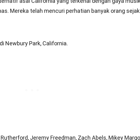
ernatif asal California yang terkenal dengan gaya musi
has. Mereka telah mencuri perhatian banyak orang sejak
di Newbury Park, California.
e Rutherford, Jeremy Freedman, Zach Abels, Mikey Margo