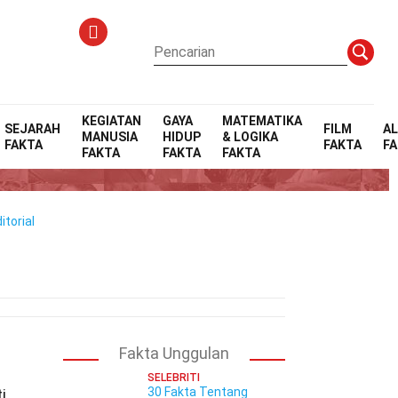
KEGIATAN
GAYA
MATEMATIKA
SEJARAH
FILM
A
MANUSIA
HIDUP
& LOGIKA
FAKTA
FAKTA
F
hood
FAKTA
FAKTA
FAKTA
torial
Fakta Unggulan
SELEBRITI
30 Fakta Tentang
i