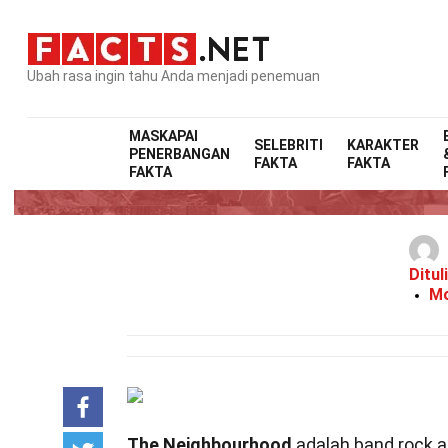
Ubah rasa ingin tahu Anda menjadi penemuan
MASKAPAI
SELEBRITI
KARAKTER
PENERBANGAN
FAKTA
FAKTA
27
FAKTA
Ditul
Mo
The Neighbourhood
adalah band rock as