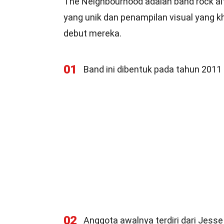
The Neighbourhood adalah band rock alt
yang unik dan penampilan visual yang k
debut mereka.
01
Band ini dibentuk pada tahun 2011 
02
Anggota awalnya terdiri dari Jess