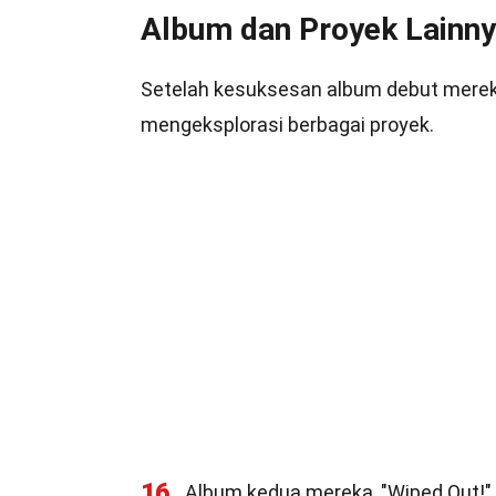
Album dan Proyek Lainn
Setelah kesuksesan album debut mereka
mengeksplorasi berbagai proyek.
16
Album kedua mereka, "Wiped Out!", 