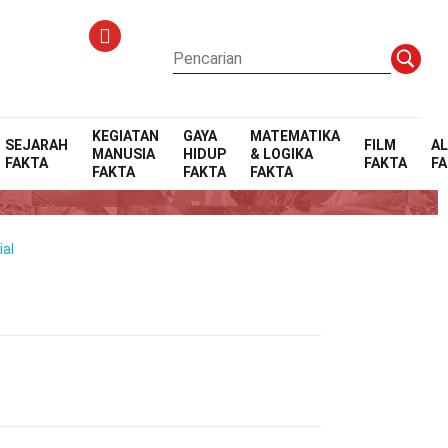
KEGIATAN
GAYA
MATEMATIKA
SEJARAH
FILM
A
MANUSIA
HIDUP
& LOGIKA
FAKTA
FAKTA
F
tar
FAKTA
FAKTA
FAKTA
ial