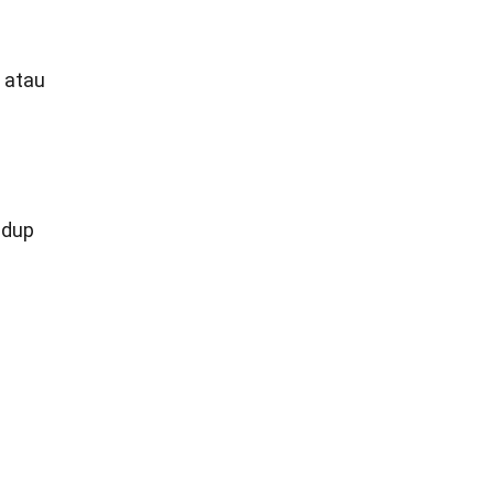
 atau
idup