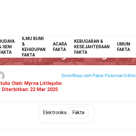
ILMU BUMI
BUDAYA
Home
Teknologi & Sains
Fakta
KEBUGARAN &
Elektronika
Fakta
&
ACARA
UMUM
& SENI
KESEJAHTERAAN
KEHIDUPAN
FAKTA
FAKTA
6 Fakta Tentang Timbangan Pin
FAKTA
FAKTA
FAKTA
Diverifikasi oleh Pakar
Pedoman Editor
itulis Oleh:
Myrna Littlejohn
Diterbitkan:
22 Mar 2025
Elektronika
Fakta