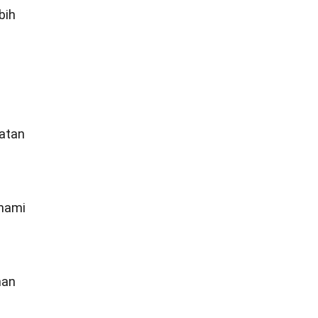
bih
atan
hami
han