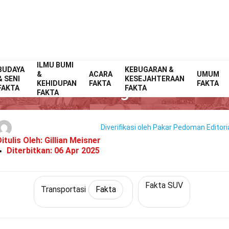
ILMU BUMI
BUDAYA
Home
Teknologi & Sains
Fakta
KEBUGARAN &
Transportasi
Fakta
&
ACARA
UMUM
& SENI
KESEJAHTERAAN
KEHIDUPAN
FAKTA
FAKTA
30 Fakta Tentang Rezvani Tank
FAKTA
FAKTA
FAKTA
Diverifikasi oleh Pakar
Pedoman Editori
itulis Oleh:
Gillian Meisner
Diterbitkan:
06 Apr 2025
Fakta SUV
Transportasi
Fakta