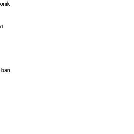
ronik
si
n ban