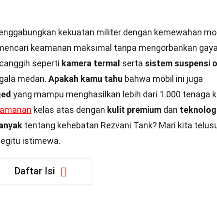
enggabungkan kekuatan militer dengan kemewahan mo
 mencari keamanan maksimal tanpa mengorbankan gaya
r canggih seperti
kamera termal
serta
sistem suspensi o
egala medan.
Apakah kamu tahu
bahwa mobil ini juga
ged
yang mampu menghasilkan lebih dari 1.000 tenaga 
yamanan
kelas atas dengan
kulit premium
dan
teknolog
banyak
tentang kehebatan Rezvani Tank? Mari kita telusu
egitu istimewa.
Daftar Isi