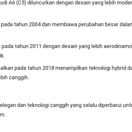
udi A6 (C5) diluncurkan dengan desain yang lebih mode
an pada tahun 2004 dan membawa perubahan besar dala
n pada tahun 2011 dengan desain yang lebih aerodinami
ik.
nalkan pada tahun 2018 menampilkan teknologi hybrid d
bih canggih.
elegan dan teknologi canggih yang selalu diperbarui unt
rn.