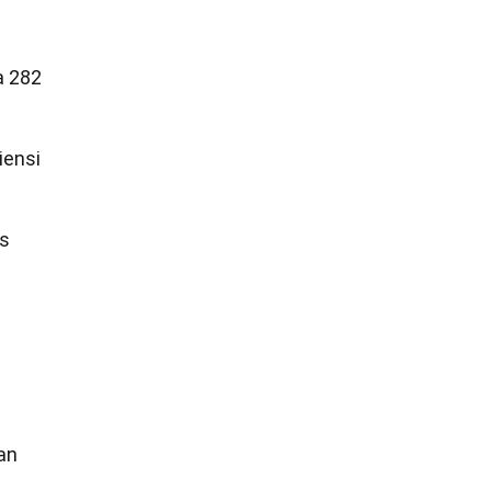
a 282
iensi
as
an