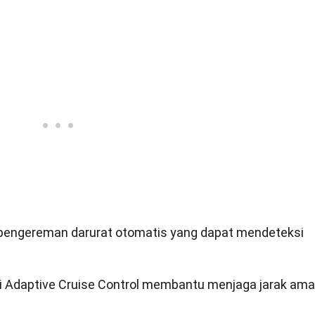
 pengereman darurat otomatis yang dapat mendeteksi
i Adaptive Cruise Control membantu menjaga jarak am