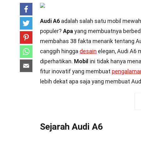
Audi A6
adalah salah satu mobil mewah y
populer?
Apa
yang membuatnya berbeda da
membahas 38 fakta menarik tentang Aud
canggih hingga
desain
elegan, Audi A6
diperhatikan.
Mobil
ini tidak hanya mena
fitur inovatif yang membuat
pengalama
lebih dekat apa saja yang membuat Aud
Sejarah Audi A6