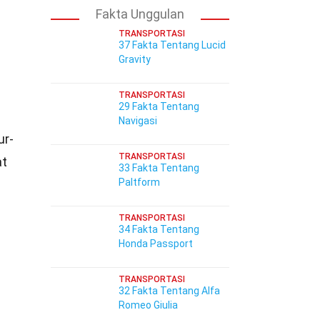
Fakta Unggulan
TRANSPORTASI
37 Fakta Tentang Lucid
Gravity
TRANSPORTASI
29 Fakta Tentang
Navigasi
ur-
TRANSPORTASI
at
33 Fakta Tentang
Paltform
TRANSPORTASI
34 Fakta Tentang
Honda Passport
TRANSPORTASI
32 Fakta Tentang Alfa
Romeo Giulia