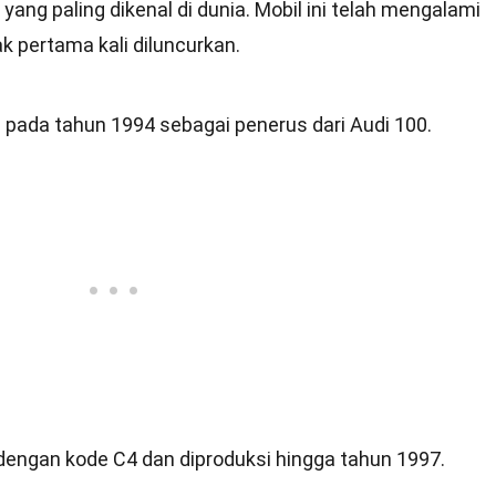
ang paling dikenal di dunia. Mobil ini telah mengalami
 pertama kali diluncurkan.
n pada tahun 1994 sebagai penerus dari Audi 100.
dengan kode C4 dan diproduksi hingga tahun 1997.