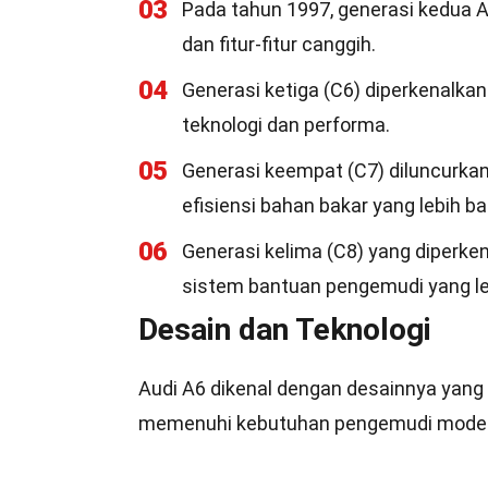
03
Pada tahun 1997, generasi kedua A
dan fitur-fitur canggih.
04
Generasi ketiga (C6) diperkenalk
teknologi dan performa.
05
Generasi keempat (C7) diluncurka
efisiensi bahan bakar yang lebih ba
06
Generasi kelima (C8) yang diperke
sistem bantuan pengemudi yang le
Desain dan Teknologi
Audi A6 dikenal dengan desainnya yang 
memenuhi kebutuhan pengemudi mode