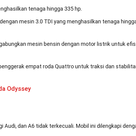
nghasilkan tenaga hingga 335 hp.
el dengan mesin 3.0 TDI yang menghasilkan tenaga hingg
gabungkan mesin bensin dengan motor listrik untuk efis
penggerak empat roda Quattro untuk traksi dan stabilit
da Odyssey
Audi, dan A6 tidak terkecuali. Mobil ini dilengkapi deng