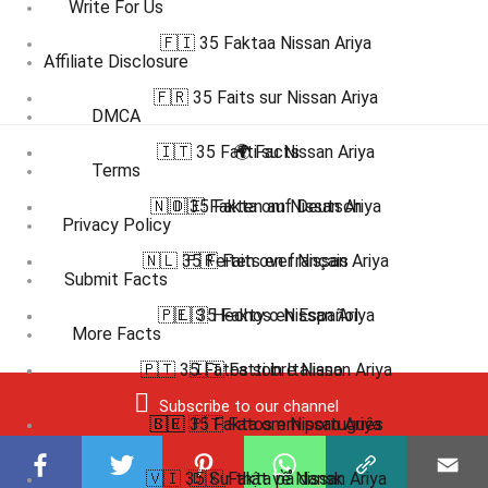
Write For Us
🇫🇮 35 Faktaa Nissan Ariya
Affiliate Disclosure
🇫🇷 35 Faits sur Nissan Ariya
DMCA
🇮🇹 35 Fatti su Nissan Ariya
🌍 Facts
Terms
🇳🇴 35 Fakta om Nissan Ariya
🇩🇪 Fakten auf Deutsch
Privacy Policy
🇳🇱 35 Feiten over Nissan Ariya
🇫🇷 Faits en français
Submit Facts
🇵🇱 35 Fakty o Nissan Ariya
🇪🇸 Hechos en Español
More Facts
🇵🇹 35 Fatos sobre Nissan Ariya
🇮🇹 Fatti in Italiano
Subscribe to our channel
🇧🇷 🇵🇹 Fatos em português
🇸🇪 35 Fakta om Nissan Ariya
🇻🇮 35 Sự thật về Nissan Ariya
🇩🇰 Fakta på dansk