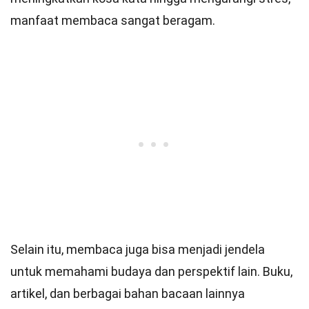
manfaat membaca sangat beragam.
Selain itu, membaca juga bisa menjadi jendela
untuk memahami budaya dan perspektif lain. Buku,
artikel, dan berbagai bahan bacaan lainnya