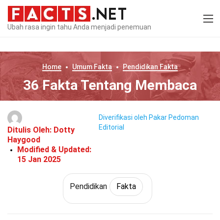
Ubah rasa ingin tahu Anda menjadi penemuan
Home
Umum
Fakta
Pendidikan
Fakta
36 Fakta Tentang Membaca
Diverifikasi oleh Pakar
Pedoman
Editorial
Ditulis Oleh:
Dotty
Haygood
Modified & Updated:
15 Jan 2025
Pendidikan
Fakta