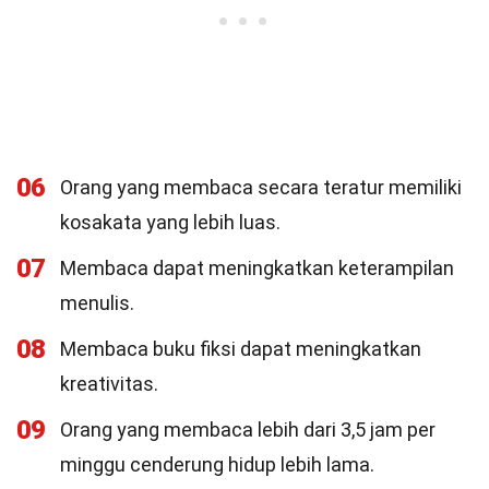
06
Orang yang membaca secara teratur memiliki
kosakata yang lebih luas.
07
Membaca dapat meningkatkan keterampilan
menulis.
08
Membaca buku fiksi dapat meningkatkan
kreativitas.
09
Orang yang membaca lebih dari 3,5 jam per
minggu cenderung hidup lebih lama.