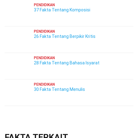
PENDIDIKAN
37 Fakta Tentang Komposisi
PENDIDIKAN
26 Fakta Tentang Berpikir Kritis
PENDIDIKAN
28 Fakta Tentang Bahasa Isyarat
PENDIDIKAN
30 Fakta Tentang Menulis
FAKTA TERKAIT