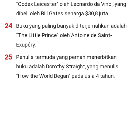
"Codex Leicester" oleh Leonardo da Vinci, yang
dibeli oleh Bill Gates seharga $30,8 juta.
24
Buku yang paling banyak diterjemahkan adalah
"The Little Prince" oleh Antoine de Saint-
Exupéry.
25
Penulis termuda yang pernah menerbitkan
buku adalah Dorothy Straight, yang menulis
"How the World Began" pada usia 4 tahun.