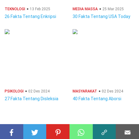
TEKNOLOGI
13 Feb 2025
MEDIA MASSA
25 Mar 2025
26 Fakta Tentang Enkripsi
30 Fakta Tentang USA Today
PSIKOLOGI
02 Des 2024
MASYARAKAT
02 Des 2024
27 Fakta Tentang Disleksia
40 Fakta Tentang Aborsi
© 2023