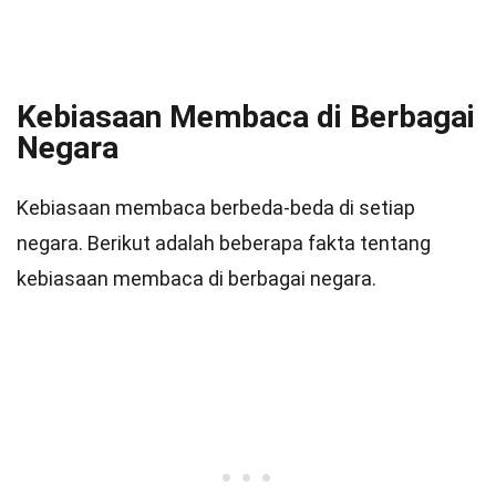
Kebiasaan Membaca di Berbagai
Negara
Kebiasaan membaca berbeda-beda di setiap
negara. Berikut adalah beberapa fakta tentang
kebiasaan membaca di berbagai negara.