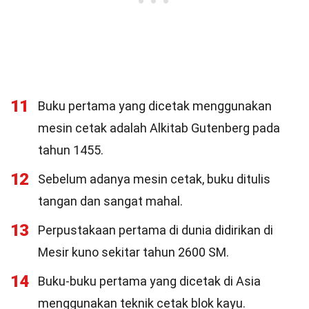
11
Buku pertama yang dicetak menggunakan
mesin cetak adalah Alkitab Gutenberg pada
tahun 1455.
12
Sebelum adanya mesin cetak, buku ditulis
tangan dan sangat mahal.
13
Perpustakaan pertama di dunia didirikan di
Mesir kuno sekitar tahun 2600 SM.
14
Buku-buku pertama yang dicetak di Asia
menggunakan teknik cetak blok kayu.