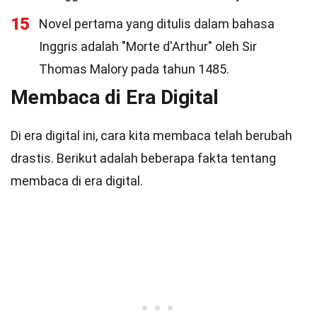
15
Novel pertama yang ditulis dalam bahasa
Inggris adalah "Morte d'Arthur" oleh Sir
Thomas Malory pada tahun 1485.
Membaca di Era Digital
Di era digital ini, cara kita membaca telah berubah
drastis. Berikut adalah beberapa fakta tentang
membaca di era digital.