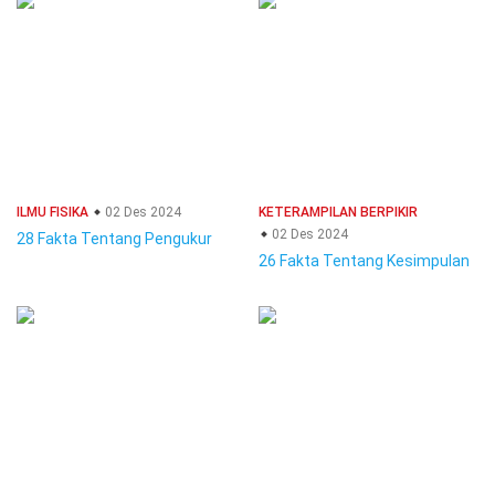
ILMU FISIKA
02 Des 2024
KETERAMPILAN BERPIKIR
02 Des 2024
28 Fakta Tentang Pengukur
26 Fakta Tentang Kesimpulan