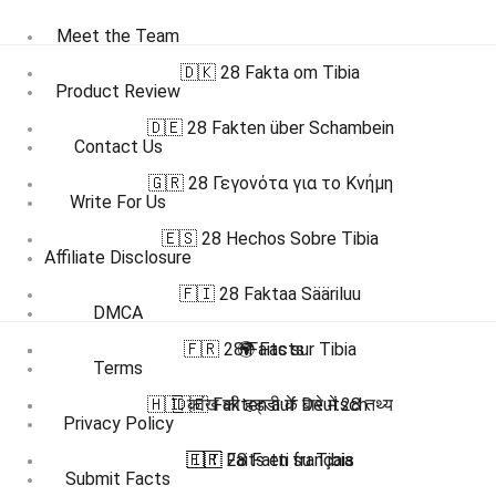
Meet the Team
🇩🇰 28 Fakta om Tibia
Product Review
🇩🇪 28 Fakten über Schambein
Contact Us
🇬🇷 28 Γεγονότα για το Κνήμη
Write For Us
🇪🇸 28 Hechos Sobre Tibia
Affiliate Disclosure
🇫🇮 28 Faktaa Sääriluu
DMCA
🇫🇷 28 Faits sur Tibia
🌍 Facts
Terms
🇭🇮 कांख की हड्डी के बारे में 28 तथ्य
🇩🇪 Fakten auf Deutsch
Privacy Policy
🇫🇷 Faits en français
🇮🇹 28 Fatti su Tibia
Submit Facts