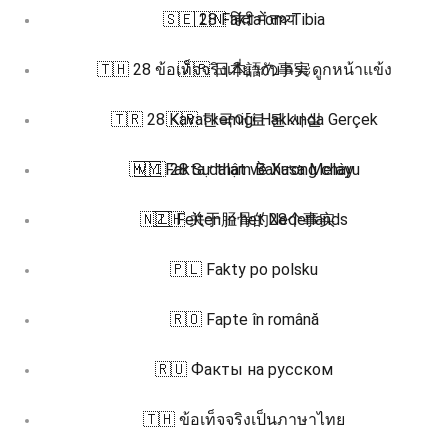
🇸🇪 28 Fakta om Tibia
🇮🇳 हिंदी में तथ्य
🇹🇭 28 ข้อเท็จจริงเกี่ยวกับ กระดูกหน้าแข้ง
🇯🇵 日本語の事実
🇹🇷 28 Kaval kemiği Hakkında Gerçek
🇰🇷 한국어로 된 사실
🇲🇾 Fakta dalam Bahasa Melayu
🇻🇮 28 Sự thật về Xương chày
🇳🇱 Feiten in het Nederlands
🇿🇭 关于胫骨的28个事实
🇵🇱 Fakty po polsku
🇷🇴 Fapte în română
🇷🇺 Факты на русском
🇹🇭 ข้อเท็จจริงเป็นภาษาไทย