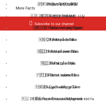
🇪🇸 Hechos en Español
🇯🇵 29個の竜巻の事実
More Facts
🇰🇷 28 가지 정강이에 대한 사실
🇮🇹 Fatti in Italiano
Subscribe to our channel
🇧🇷 🇵🇹 Fatos em português
🇲🇸 28 Fakta tentang Tibia
🇳🇴 28 Fakta om Tibia
🇩🇰 Fakta på dansk
🇳🇱 28 Feiten over Tibia
🇸🇪 Fakta på svenska
🇵🇱 28 Fakty o Tibia
🇳🇴 Fakta på norsk
🇵🇹 28 Fatos sobre Tíbia
🇫🇮 Faktat suomeksi
🇷🇴 28 Fapte despre Tibie
🇸🇦 حقائق باللغة العربية
🇷🇺 28 Факты о Большеберцовая кость
🇬🇷 Γεγονότα στα ελληνικά