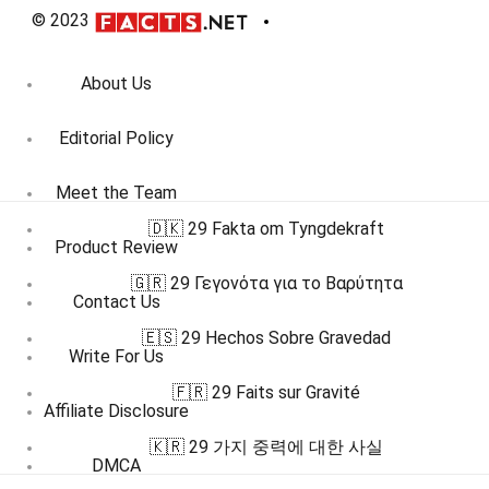
© 2023
About Us
Editorial Policy
Meet the Team
🇩🇰 29 Fakta om Tyngdekraft
Product Review
🇬🇷 29 Γεγονότα για το Βαρύτητα
Contact Us
🇪🇸 29 Hechos Sobre Gravedad
Write For Us
🇫🇷 29 Faits sur Gravité
Affiliate Disclosure
🇰🇷 29 가지 중력에 대한 사실
DMCA