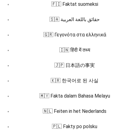
🇫🇮 Faktat suomeksi
🇸🇦 حقائق باللغة العربية
🇬🇷 Γεγονότα στα ελληνικά
🇮🇳 हिंदी में तथ्य
🇯🇵 日本語の事実
🇰🇷 한국어로 된 사실
🇲🇾 Fakta dalam Bahasa Melayu
🇳🇱 Feiten in het Nederlands
🇵🇱 Fakty po polsku