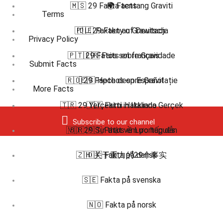
🇲🇸 29 Fakta tentang Graviti
🌍 Facts
Terms
🇵🇱 29 Fakty o Grawitacja
🇩🇪 Fakten auf Deutsch
Privacy Policy
🇵🇹 29 Fatos sobre Gravidade
🇫🇷 Faits en français
Submit Facts
🇷🇴 29 Fapte despre Gravitație
🇪🇸 Hechos en Español
More Facts
🇹🇷 29 Yerçekimi Hakkında Gerçek
🇮🇹 Fatti in Italiano
Subscribe to our channel
🇻🇮 29 Sự thật về Lực hấp dẫn
🇧🇷 🇵🇹 Fatos em português
🇿🇭 关于重力的29个事实
🇩🇰 Fakta på dansk
🇸🇪 Fakta på svenska
🇳🇴 Fakta på norsk