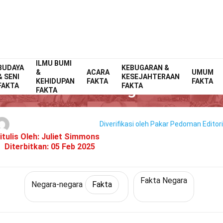
ILMU BUMI
BUDAYA
Home
Dunia
Fakta
Negara-negara
KEBUGARAN &
Fakta
&
ACARA
UMUM
& SENI
KESEJAHTERAAN
KEHIDUPAN
FAKTA
FAKTA
31 Fakta Tentang Maladewa
FAKTA
FAKTA
FAKTA
Diverifikasi oleh Pakar
Pedoman Editori
itulis Oleh:
Juliet Simmons
Diterbitkan:
05 Feb 2025
Fakta Negara
Negara-negara
Fakta