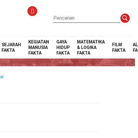
KEGIATAN
GAYA
MATEMATIKA
SEJARAH
FILM
A
MANUSIA
HIDUP
& LOGIKA
FAKTA
FAKTA
F
FAKTA
FAKTA
FAKTA
al