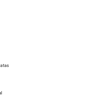
 atas
al