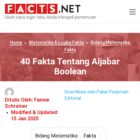
Ubah rasa ingin tahu Anda menjadi penemuan
Home
Matematika & Logika
Fakta
Bidang Matematika
Fakta
40 Fakta Tentang Aljabar
Boolean
Diverifikasi oleh Pakar
Pedoman
Editorial
Ditulis Oleh:
Fannie
Schreiner
Modified & Updated:
15 Jan 2025
Bidang Matematika
Fakta