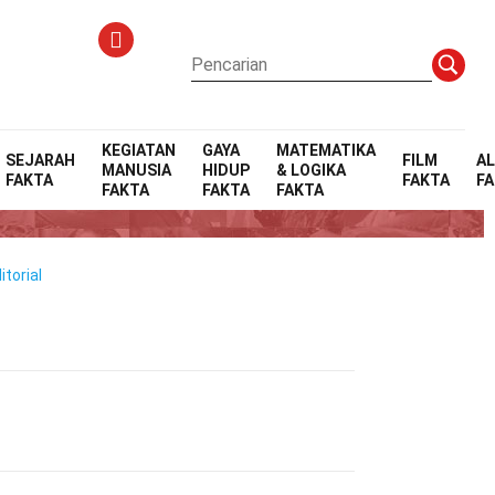
KEGIATAN
GAYA
MATEMATIKA
SEJARAH
FILM
A
MANUSIA
HIDUP
& LOGIKA
FAKTA
FAKTA
F
n
FAKTA
FAKTA
FAKTA
torial