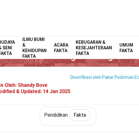
ILMU BUMI
BUDAYA
Home
Umum
Fakta
KEBUGARAN &
Pendidikan
Fakta
&
ACARA
UMUM
& SENI
KESEJAHTERAAN
KEHIDUPAN
FAKTA
FAKTA
34 Fakta Tentang Pemrograma
FAKTA
FAKTA
FAKTA
Diverifikasi oleh Pakar
Pedoman Edi
is Oleh:
Shandy Bove
dified & Updated:
14 Jan 2025
Pendidikan
Fakta