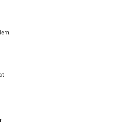
dern.
at
r