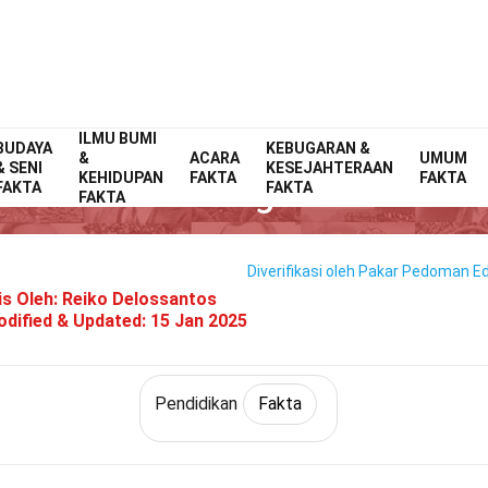
ILMU BUMI
BUDAYA
Home
Umum
Fakta
KEBUGARAN &
Pendidikan
Fakta
&
ACARA
UMUM
& SENI
KESEJAHTERAAN
KEHIDUPAN
FAKTA
FAKTA
27 Fakta Tentang Desain Grafi
FAKTA
FAKTA
FAKTA
Diverifikasi oleh Pakar
Pedoman Edi
is Oleh:
Reiko Delossantos
dified & Updated:
15 Jan 2025
Pendidikan
Fakta