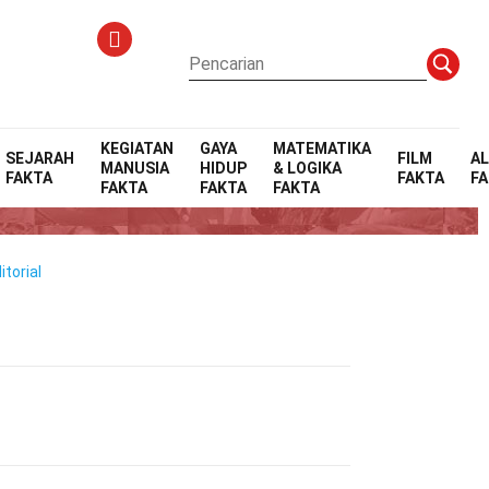
KEGIATAN
GAYA
MATEMATIKA
SEJARAH
FILM
A
MANUSIA
HIDUP
& LOGIKA
FAKTA
FAKTA
F
s
FAKTA
FAKTA
FAKTA
torial